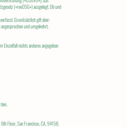
rundverordnung («DSGVO»), das
tzgesetz («revDSG») ausgelegt. Ob und
erfasst. Grundsätzlich gilt aber:
re angesprochen und umgekehrt.
 im Einzelfall nichts anderes angegeben
rden.
 6th Floor, San Francisco, CA, 94158,