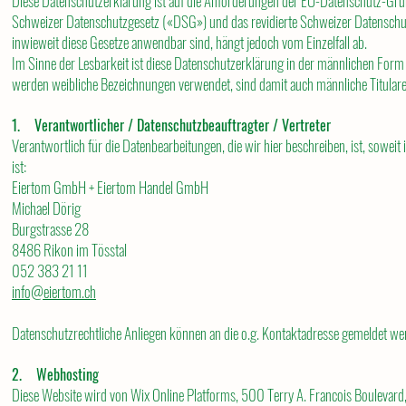
Diese Datenschutzerklärung ist auf die Anforderungen der EU-Datenschutz-G
Schweizer Datenschutzgesetz («DSG») und das revidierte Schweizer Datenschu
inwieweit diese Gesetze anwendbar sind, hängt jedoch vom Einzelfall ab.
Im Sinne der Lesbarkeit ist diese Datenschutzerklärung in der männlichen Form v
werden weibliche Bezeichnungen verwendet, sind damit auch männliche Titula
1. Verantwortlicher / Datenschutzbeauftragter / Vertreter
Verantwortlich für die Datenbearbeitungen, die wir hier beschreiben, ist, soweit
ist:
Eiertom GmbH + Eiertom Handel GmbH
Michael Dörig
Burgstrasse 28
8486 Rikon im Tösstal
052 383 21 11
info@eiertom.ch
Datenschutzrechtliche Anliegen können an die o.g. Kontaktadresse gemeldet we
2. Webhosting
Diese Website wird von Wix Online Platforms, 500 Terry A. Francois Boulevard,