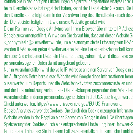
können Sie in den dortigen Einstellungen die geräteübergreifende Analyse Ihrer 
beim Dienstleister selbst registriert haben, kennt der Dienstleister Sie auch. D
den Dienstleister erfolgt dann in der Verantwortung des Dienstleisters nach d
der Dienstleister lediglich mit, wie unsere Website genutzt wird.
Die im Rahmen von Google Analytics von Ihrem Browser übermittelte IP-Adress
Google zusammengeführt. Wir weisen Sie darauf hin, dass auf dieser Website 
«_anonymizeIp();» erweitert wurde, um eine anonymisierte Erfassung von IP-A
werden IP-Adressen gekürzt weiterverarbeitet, eine Personenbeziehbarkeit ka
den über Sie erhobenen Daten ein Personenbezug zukommt, wird dieser also so
personenbezogenen Daten damit umgehend gelöscht.
Nur in Ausnahmefällen wird die volle IP-Adresse an einen Server von Google in
Im Auftrag des Betreibers dieser Website wird Google diese Informationen ben
auszuwerten, um Reports über die Websitenaktivitäten zusammenzustellen und
und der Internetnutzung verbundene Dienstleistungen gegenüber dem Websitenb
Ausnahmefälle, in denen personenbezogene Daten in die USA übertragen werde
Shield unterworfen,
https://www.privacyshield.gov/EU-US-Framework
.
Google Analytics verwendet Cookies. Die durch den Cookie erzeugten Informati
Website werden in der Regel an einen Server von Google in den USA übertragen 
Speicherung der Cookies durch eine entsprechende Einstellung Ihrer Browser-S
jedoch darauf hin, dass Sie in diesem Fall gegebenenfalls nicht sämtliche Funkt