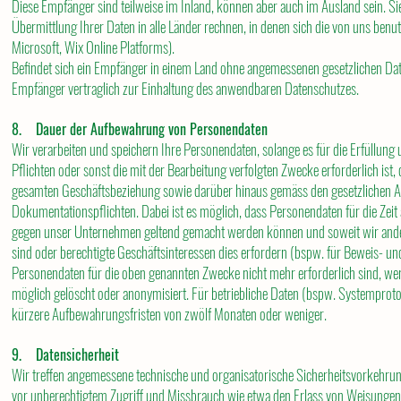
Diese Empfänger sind teilweise im Inland, können aber auch im Ausland sein. S
Übermittlung Ihrer Daten in alle Länder rechnen, in denen sich die von uns benu
Microsoft, Wix Online Platforms).
Befindet sich ein Empfänger in einem Land ohne angemessenen gesetzlichen Dat
Empfänger vertraglich zur Einhaltung des anwendbaren Datenschutzes.
8. Dauer der Aufbewahrung von Personendaten
Wir verarbeiten und speichern Ihre Personendaten, solange es für die Erfüllung 
Pflichten oder sonst die mit der Bearbeitung verfolgten Zwecke erforderlich ist, 
gesamten Geschäftsbeziehung sowie darüber hinaus gemäss den gesetzlichen
Dokumentationspflichten. Dabei ist es möglich, dass Personendaten für die Zeit
gegen unser Unternehmen geltend gemacht werden können und soweit wir anderw
sind oder berechtigte Geschäftsinteressen dies erfordern (bspw. für Beweis- 
Personendaten für die oben genannten Zwecke nicht mehr erforderlich sind, we
möglich gelöscht oder anonymisiert. Für betriebliche Daten (bspw. Systemprotok
kürzere Aufbewahrungsfristen von zwölf Monaten oder weniger.
9. Datensicherheit
Wir treffen angemessene technische und organisatorische Sicherheitsvorkehr
vor unberechtigtem Zugriff und Missbrauch wie etwa den Erlass von Weisungen