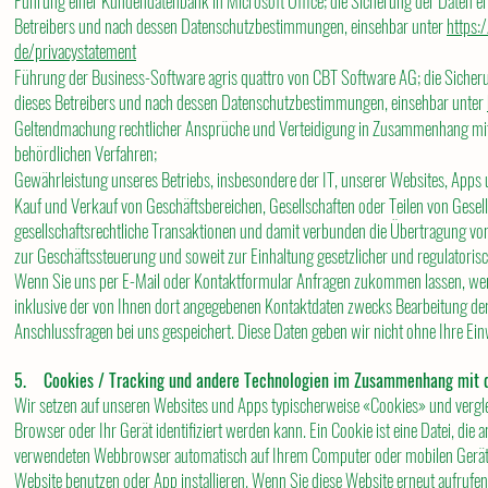
Führung einer Kundendatenbank in Microsoft Office; die Sicherung der Daten er
Betreibers und nach dessen Datenschutzbestimmungen, einsehbar unter
https:
de/privacystatement
Führung der Business-Software agris quattro von CBT Software AG; die Sicheru
dieses Betreibers und nach dessen Datenschutzbestimmungen, einsehbar unter
Geltendmachung rechtlicher Ansprüche und Verteidigung in Zusammenhang mit r
behördlichen Verfahren;
Gewährleistung unseres Betriebs, insbesondere der IT, unserer Websites, Apps 
Kauf und Verkauf von Geschäftsbereichen, Gesellschaften oder Teilen von Gesel
gesellschaftsrechtliche Transaktionen und damit verbunden die Übertragung 
zur Geschäftssteuerung und soweit zur Einhaltung gesetzlicher und regulatoris
Wenn Sie uns per E-Mail oder Kontaktformular Anfragen zukommen lassen, wer
inklusive der von Ihnen dort angegebenen Kontaktdaten zwecks Bearbeitung der
Anschlussfragen bei uns gespeichert. Diese Daten geben wir nicht ohne Ihre Einw
5. Cookies / Tracking und andere Technologien im Zusammenhang mit d
Wir setzen auf unseren Websites und Apps typischerweise «Cookies» und vergle
Browser oder Ihr Gerät identifiziert werden kann. Ein Cookie ist eine Datei, di
verwendeten Webbrowser automatisch auf Ihrem Computer oder mobilen Gerät 
Website benutzen oder App installieren. Wenn Sie diese Website erneut aufrufe